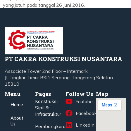
yang jatuh pada tanggal 26 Juni 2016.
PT CAKRA KONSTRUKSI NUSANTARA
Associate Tower 2nd Floor – Intermark
Jl. Lingkar Timur BSD, Serpong, Tangerang Selatan
15310
Menu
Pages
Follow Us
Map
Konstruksi
Youtube
Home
Sipil &
Facebook
Infrastruktur
About
Us
LinkedIn
Pembongkaran