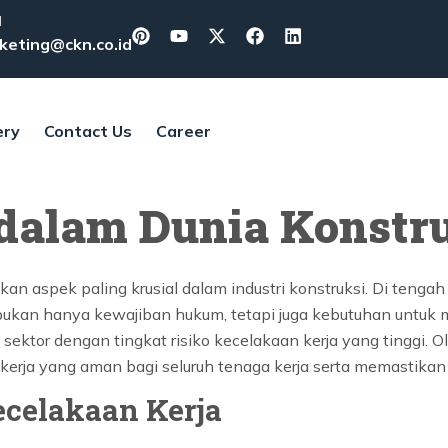
l
keting@ckn.co.id
ery
Contact Us
Career
dalam Dunia Konstr
an aspek paling krusial dalam industri konstruksi. Di teng
bukan hanya kewajiban hukum, tetapi juga kebutuhan untuk m
k sektor dengan tingkat risiko kecelakaan kerja yang tinggi. 
kerja yang aman bagi seluruh tenaga kerja serta memastika
ecelakaan Kerja